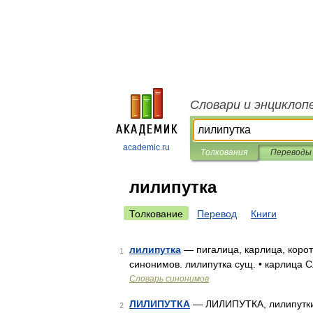
Словари и энциклоп
academic.ru
Толкования
Переводы
лилипутка
Толкование
Перевод
Книги
лилипутка
— пигалица, карлица, коро
1
синонимов. лилипутка сущ. • карлица 
Словарь синонимов
ЛИЛИПУТКА
— ЛИЛИПУТКА, лилипутки. 
2