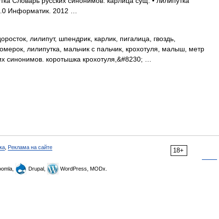
тка Словарь русских синонимов. карлица сущ. • лилипутка
5.0 Информатик. 2012 …
росток, лилипут, шпендрик, карлик, пигалица, гвоздь,
мерок, лилипутка, мальчик с пальчик, крохотуля, малыш, метр
ких синонимов. коротышка крохотуля,&#8230; …
ка
,
Реклама на сайте
18+
omla,
Drupal,
WordPress, MODx.