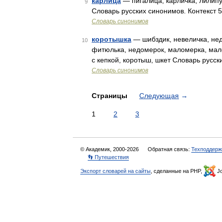
карлица
— пигалица, карличка, лилипу
9
Словарь русских синонимов. Контекст 
Словарь синонимов
коротышка
— шибздик, невеличка, недо
10
фитюлька, недомерок, маломерка, мало
с кепкой, коротыш, шкет Словарь русс
Словарь синонимов
Страницы
Следующая
→
1
2
3
© Академик, 2000-2026
Обратная связь:
Техподдерж
👣 Путешествия
Экспорт словарей на сайты
, сделанные на PHP,
Jo