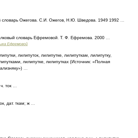
 словарь Ожегова. С.И. Ожегов, Н.Ю. Шведова. 1949 1992 …
Толковый словарь Ефремовой. Т. Ф. Ефремова. 2000 …
зыка Ефремовой
ипутки, лилипуток, лилипутке, лилипуткам, лилипутку,
липутками, лилипутке, лилипутках (Источник: «Полная
Зализняку») …
 ч. ток …
ок, дат. ткам; ж …