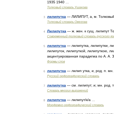
1935 1940 …
Толковый словарь Ушакова
лилипутка
— ЛИЛИПУТ, а, м. Толковый
3
Толковый словарь Ожегова
Лилипутка
— ж. жен. к сущ. лилипут 
4
Современный толковый словарь русского я
лилипутка
— лилипутка, лилипутки, лил
5
лилипуток, лилипуткой, лилипуткою, ли
акцентуированная парадигма по А. А. 
Формы слов
лилипутка
— лилип утка, и, род. п. мн.
6
Русский орфографический словарь
лилипутка
— см. лилипут; и; мн. род. т
7
Словарь многих выражений
лилипутка
— лилипут/к/а …
8
Морфемно-орфографический словарь